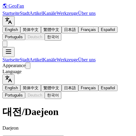
🌎 GeoFan
Startseite
Stadt
Artikel
Kanäle
Werkzeuge
Über uns
English
简体中文
繁體中文
日本語
Français
Español
Português
Deutsch
한국어
Startseite
Stadt
Artikel
Kanäle
Werkzeuge
Über uns
Appearance
Language
English
简体中文
繁體中文
日本語
Français
Español
Português
Deutsch
한국어
대전
/
Daejeon
Daejeon