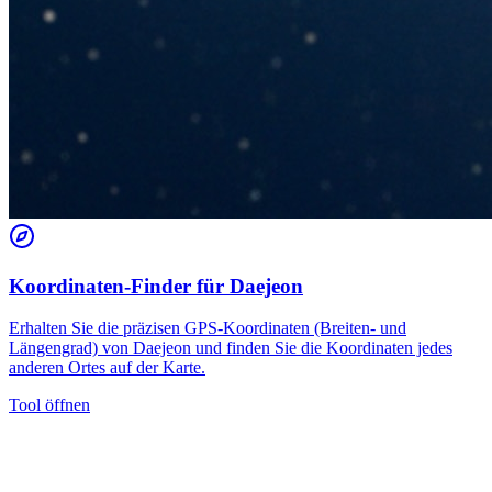
Koordinaten-Finder für Daejeon
Erhalten Sie die präzisen GPS-Koordinaten (Breiten- und
Längengrad) von Daejeon und finden Sie die Koordinaten jedes
anderen Ortes auf der Karte.
Tool öffnen