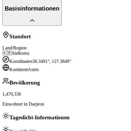
Basisinformationen
Standort
Land/Region
🇰🇷
Südkorea
Koordinaten
36.3491
°,
127.3849
°
Kontinent
Asien
Bevölkerung
1,470,336
Einwohner in Daejeon
Tageslicht-Informationen