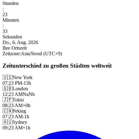
Stunden
:
23
Minuten
:
34
Sekunden
Do., 6. Aug. 2026
Ihre Ortszeit
Zeitzone
:
Asia/Seoul
(UTC
+
9
)
Zeitunterschied zu großen Städten weltweit
🇺🇸
New York
07:23 PM
-13h
🇬🇧
London
12:23 AM
NaNh
🇯🇵
Tokio
08:23 AM
+0h
🇨🇳
Peking
07:23 AM
-1h
🇦🇺
Sydney
09:23 AM
+1h