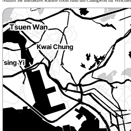
Nutzen Sie interaktive Karten-Tools rund um Changwon für verschie