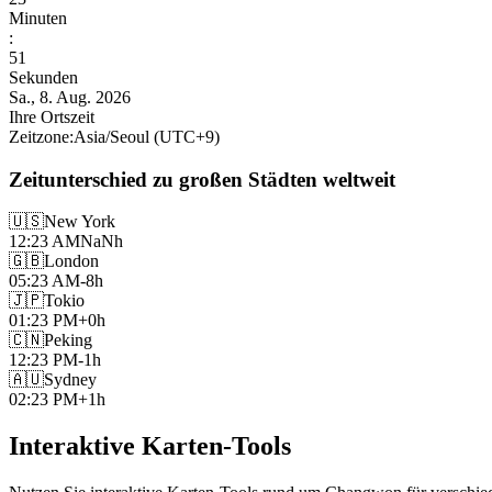
Minuten
:
52
Sekunden
Sa., 8. Aug. 2026
Ihre Ortszeit
Zeitzone
:
Asia/Seoul
(UTC
+
9
)
Zeitunterschied zu großen Städten weltweit
🇺🇸
New York
12:23 AM
NaNh
🇬🇧
London
05:23 AM
-8h
🇯🇵
Tokio
01:23 PM
+0h
🇨🇳
Peking
12:23 PM
-1h
🇦🇺
Sydney
02:23 PM
+1h
Interaktive Karten-Tools