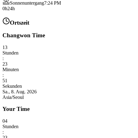
Sonnenuntergang
7:24 PM
0h
24h
Ortszeit
Changwon Time
13
Stunden
:
23
Minuten
:
52
Sekunden
Sa., 8. Aug. 2026
Asia/Seoul
Your Time
04
Stunden
:
23