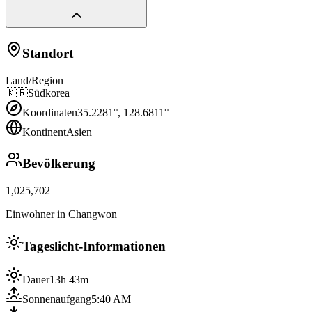
Standort
Land/Region
🇰🇷
Südkorea
Koordinaten
35.2281
°,
128.6811
°
Kontinent
Asien
Bevölkerung
1,025,702
Einwohner in Changwon
Tageslicht-Informationen
Dauer
13h 43m
Sonnenaufgang
5:40 AM