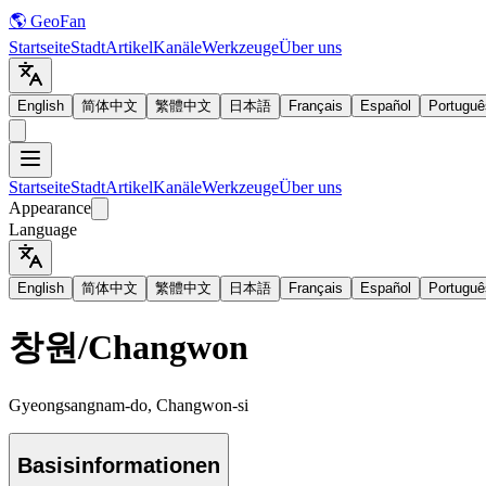
🌎 GeoFan
Startseite
Stadt
Artikel
Kanäle
Werkzeuge
Über uns
English
简体中文
繁體中文
日本語
Français
Español
Portuguê
Startseite
Stadt
Artikel
Kanäle
Werkzeuge
Über uns
Appearance
Language
English
简体中文
繁體中文
日本語
Français
Español
Portuguê
창원
/
Changwon
Gyeongsangnam-do, Changwon-si
Basisinformationen