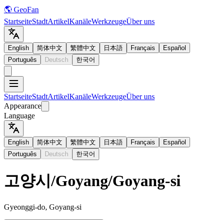
🌎 GeoFan
Startseite
Stadt
Artikel
Kanäle
Werkzeuge
Über uns
English
简体中文
繁體中文
日本語
Français
Español
Português
Deutsch
한국어
Startseite
Stadt
Artikel
Kanäle
Werkzeuge
Über uns
Appearance
Language
English
简体中文
繁體中文
日本語
Français
Español
Português
Deutsch
한국어
고양시
/
Goyang
/
Goyang-si
Gyeonggi-do, Goyang-si