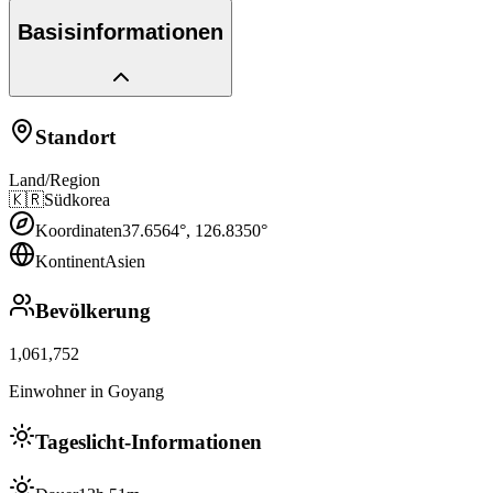
Basisinformationen
Standort
Land/Region
🇰🇷
Südkorea
Koordinaten
37.6564
°,
126.8350
°
Kontinent
Asien
Bevölkerung
1,061,752
Einwohner in Goyang
Tageslicht-Informationen