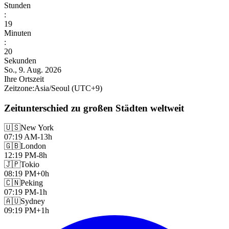
Stunden
:
19
Minuten
:
22
Sekunden
So., 9. Aug. 2026
Ihre Ortszeit
Zeitzone
:
Asia/Seoul
(UTC
+
9
)
Zeitunterschied zu großen Städten weltweit
🇺🇸
New York
07:19 AM
-13h
🇬🇧
London
12:19 PM
-8h
🇯🇵
Tokio
08:19 PM
+0h
🇨🇳
Peking
07:19 PM
-1h
🇦🇺
Sydney
09:19 PM
+1h