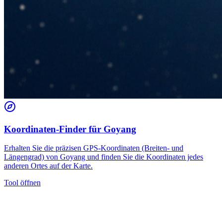
Koordinaten-Finder für Goyang
Erhalten Sie die präzisen GPS-Koordinaten (Breiten- und
Längengrad) von Goyang und finden Sie die Koordinaten jedes
anderen Ortes auf der Karte.
Tool öffnen