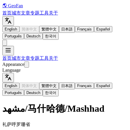
🌎 GeoFan
首页
城市
文章
专题
工具
关于
English
简体中文
繁體中文
日本語
Français
Español
Português
Deutsch
한국어
首页
城市
文章
专题
工具
关于
Appearance
Language
English
简体中文
繁體中文
日本語
Français
Español
Português
Deutsch
한국어
مشهد
/
马什哈德
/
Mashhad
礼萨呼罗珊省