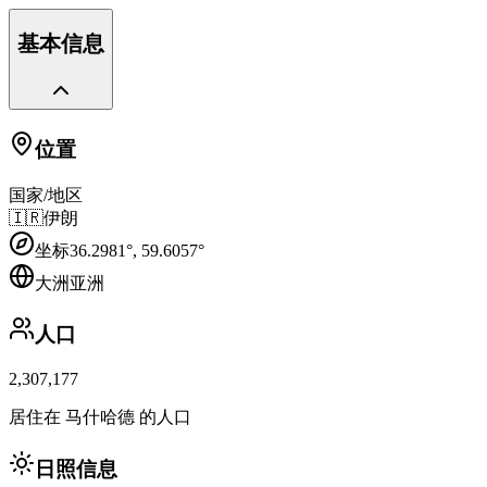
基本信息
位置
国家/地区
🇮🇷
伊朗
坐标
36.2981
°,
59.6057
°
大洲
亚洲
人口
2,307,177
居住在 马什哈德 的人口
日照信息