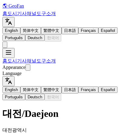
🌎 GeoFan
홈
도시
기사
채널
도구
소개
English
简体中文
繁體中文
日本語
Français
Español
Português
Deutsch
한국어
홈
도시
기사
채널
도구
소개
Appearance
Language
English
简体中文
繁體中文
日本語
Français
Español
Português
Deutsch
한국어
대전
/
Daejeon
대전광역시