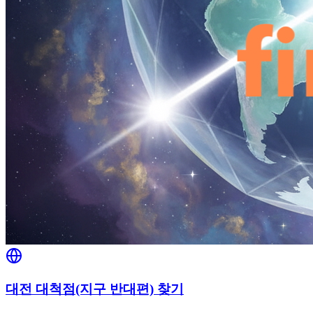
대전 대척점(지구 반대편) 찾기