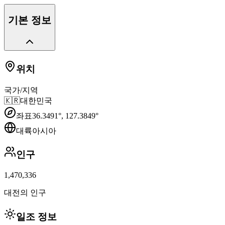
기본 정보
위치
국가/지역
🇰🇷
대한민국
좌표
36.3491
°,
127.3849
°
대륙
아시아
인구
1,470,336
대전의 인구
일조 정보