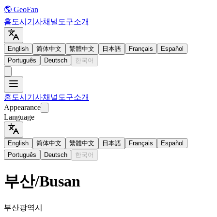
🌎 GeoFan
홈
도시
기사
채널
도구
소개
English
简体中文
繁體中文
日本語
Français
Español
Português
Deutsch
한국어
홈
도시
기사
채널
도구
소개
Appearance
Language
English
简体中文
繁體中文
日本語
Français
Español
Português
Deutsch
한국어
부산
/
Busan
부산광역시