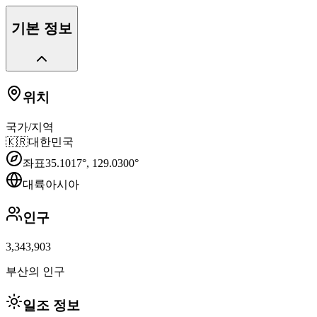
기본 정보
위치
국가/지역
🇰🇷
대한민국
좌표
35.1017
°,
129.0300
°
대륙
아시아
인구
3,343,903
부산의 인구
일조 정보