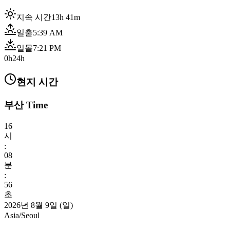
지속 시간
13h 41m
일출
5:39 AM
일몰
7:21 PM
0h
24h
현지 시간
부산 Time
16
시
:
08
분
:
58
초
2026년 8월 9일 (일)
Asia/Seoul