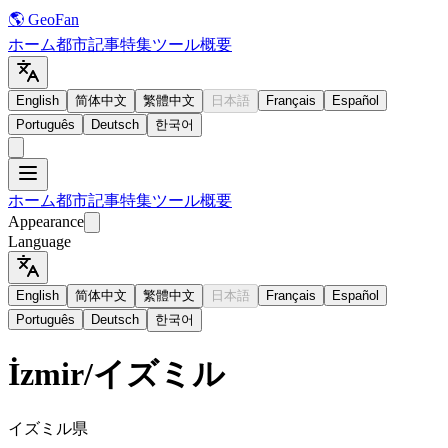
🌎 GeoFan
ホーム
都市
記事
特集
ツール
概要
English
简体中文
繁體中文
日本語
Français
Español
Português
Deutsch
한국어
ホーム
都市
記事
特集
ツール
概要
Appearance
Language
English
简体中文
繁體中文
日本語
Français
Español
Português
Deutsch
한국어
İzmir
/
イズミル
イズミル県