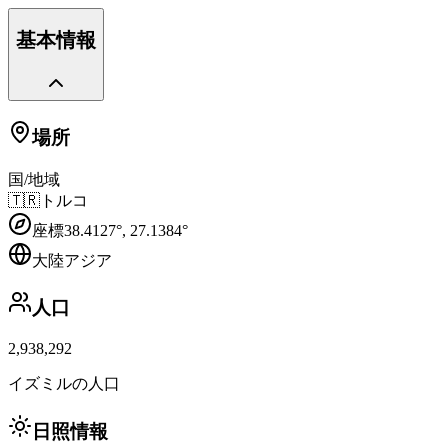
基本情報
場所
国/地域
🇹🇷
トルコ
座標
38.4127
°,
27.1384
°
大陸
アジア
人口
2,938,292
イズミルの人口
日照情報