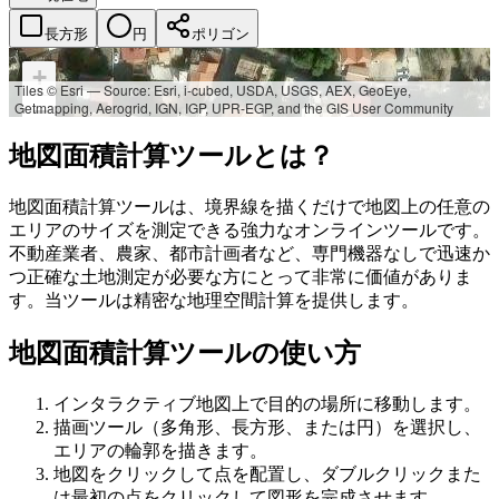
長方形
円
ポリゴン
+
Tiles © Esri — Source: Esri, i-cubed, USDA, USGS, AEX, GeoEye,
Getmapping, Aerogrid, IGN, IGP, UPR-EGP, and the GIS User Community
−
地図面積計算ツールとは？
地図面積計算ツールは、境界線を描くだけで地図上の任意の
エリアのサイズを測定できる強力なオンラインツールです。
不動産業者、農家、都市計画者など、専門機器なしで迅速か
つ正確な土地測定が必要な方にとって非常に価値がありま
す。当ツールは精密な地理空間計算を提供します。
地図面積計算ツールの使い方
インタラクティブ地図上で目的の場所に移動します。
描画ツール（多角形、長方形、または円）を選択し、
エリアの輪郭を描きます。
地図をクリックして点を配置し、ダブルクリックまた
は最初の点をクリックして図形を完成させます。