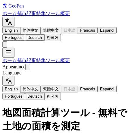
🌎 GeoFan
ホーム
都市
記事
特集
ツール
概要
English
简体中文
繁體中文
日本語
Français
Español
Português
Deutsch
한국어
ホーム
都市
記事
特集
ツール
概要
Appearance
Language
English
简体中文
繁體中文
日本語
Français
Español
Português
Deutsch
한국어
地図面積計算ツール - 無料で
土地の面積を測定