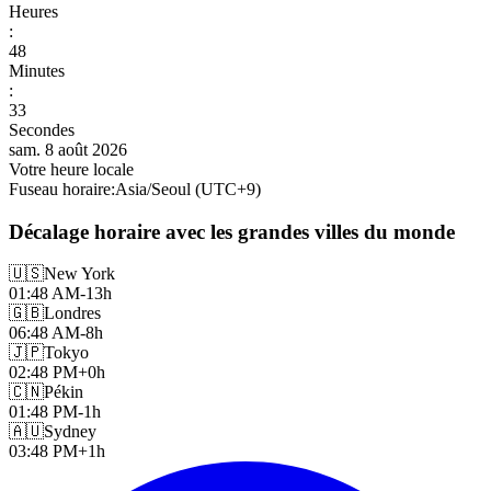
Heures
:
48
Minutes
:
35
Secondes
sam. 8 août 2026
Votre heure locale
Fuseau horaire
:
Asia/Seoul
(UTC
+
9
)
Décalage horaire avec les grandes villes du monde
🇺🇸
New York
01:48 AM
-13h
🇬🇧
Londres
06:48 AM
-8h
🇯🇵
Tokyo
02:48 PM
+0h
🇨🇳
Pékin
01:48 PM
-1h
🇦🇺
Sydney
03:48 PM
+1h