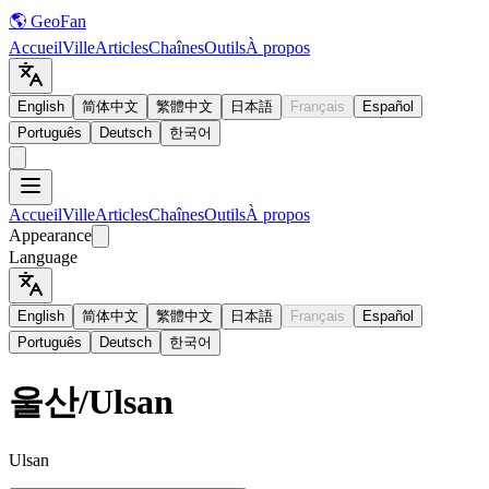
🌎 GeoFan
Accueil
Ville
Articles
Chaînes
Outils
À propos
English
简体中文
繁體中文
日本語
Français
Español
Português
Deutsch
한국어
Accueil
Ville
Articles
Chaînes
Outils
À propos
Appearance
Language
English
简体中文
繁體中文
日本語
Français
Español
Português
Deutsch
한국어
울산
/
Ulsan
Ulsan