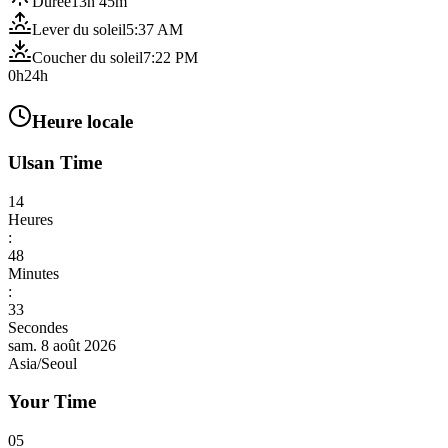
Durée
13h 45m
Lever du soleil
5:37 AM
Coucher du soleil
7:22 PM
0h
24h
Heure locale
Ulsan Time
14
Heures
:
48
Minutes
:
35
Secondes
sam. 8 août 2026
Asia/Seoul
Your Time
05