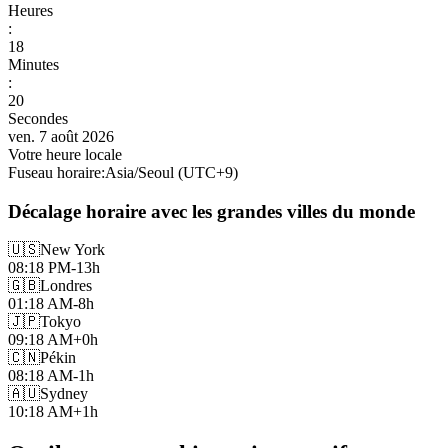
Heures
:
18
Minutes
:
22
Secondes
ven. 7 août 2026
Votre heure locale
Fuseau horaire
:
Asia/Seoul
(UTC
+
9
)
Décalage horaire avec les grandes villes du monde
🇺🇸
New York
08:18 PM
-13h
🇬🇧
Londres
01:18 AM
-8h
🇯🇵
Tokyo
09:18 AM
+0h
🇨🇳
Pékin
08:18 AM
-1h
🇦🇺
Sydney
10:18 AM
+1h