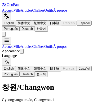
🌎 GeoFan
Accueil
Ville
Articles
Chaînes
Outils
À propos
English
简体中文
繁體中文
日本語
Français
Español
Português
Deutsch
한국어
Accueil
Ville
Articles
Chaînes
Outils
À propos
Appearance
Language
English
简体中文
繁體中文
日本語
Français
Español
Português
Deutsch
한국어
창원
/
Changwon
Gyeongsangnam-do, Changwon-si