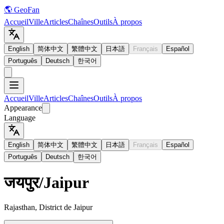
🌎 GeoFan
Accueil
Ville
Articles
Chaînes
Outils
À propos
English
简体中文
繁體中文
日本語
Français
Español
Português
Deutsch
한국어
Accueil
Ville
Articles
Chaînes
Outils
À propos
Appearance
Language
English
简体中文
繁體中文
日本語
Français
Español
Português
Deutsch
한국어
जयपुर
/
Jaipur
Rajasthan, District de Jaipur