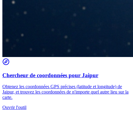
Chercheur de coordonnées pour Jaipur
Obtenez les coordonnées GPS précises (latitude et longitude) de
Jaipur, et trouvez les coordonnées de n'importe quel autre lieu sur la
carte.
Ouvrir l'outil