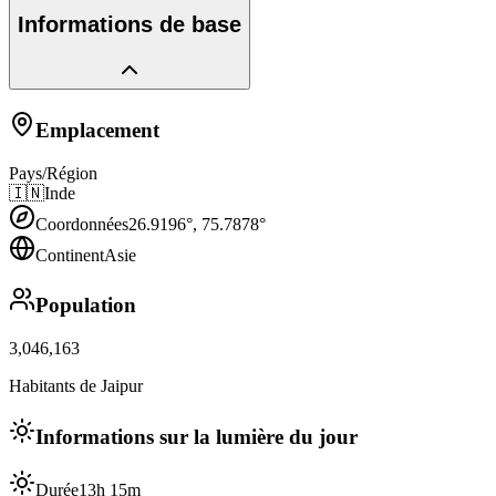
Informations de base
Emplacement
Pays/Région
🇮🇳
Inde
Coordonnées
26.9196
°,
75.7878
°
Continent
Asie
Population
3,046,163
Habitants de Jaipur
Informations sur la lumière du jour
Durée
13h 15m