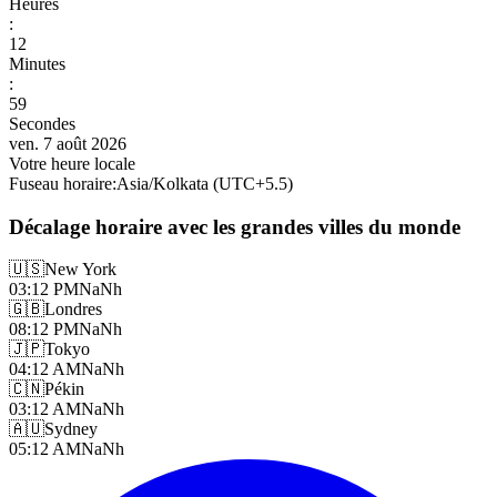
Heures
:
13
Minutes
:
02
Secondes
ven. 7 août 2026
Votre heure locale
Fuseau horaire
:
Asia/Kolkata
(UTC
+
5.5
)
Décalage horaire avec les grandes villes du monde
🇺🇸
New York
03:12 PM
NaNh
🇬🇧
Londres
08:12 PM
NaNh
🇯🇵
Tokyo
04:12 AM
NaNh
🇨🇳
Pékin
03:12 AM
NaNh
🇦🇺
Sydney
05:12 AM
NaNh