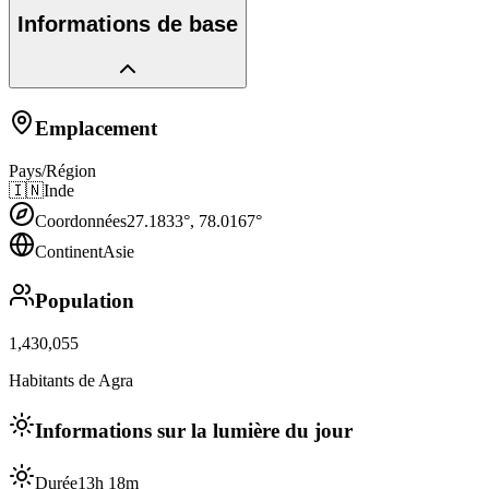
Informations de base
Emplacement
Pays/Région
🇮🇳
Inde
Coordonnées
27.1833
°,
78.0167
°
Continent
Asie
Population
1,430,055
Habitants de Agra
Informations sur la lumière du jour
Durée
13h 18m