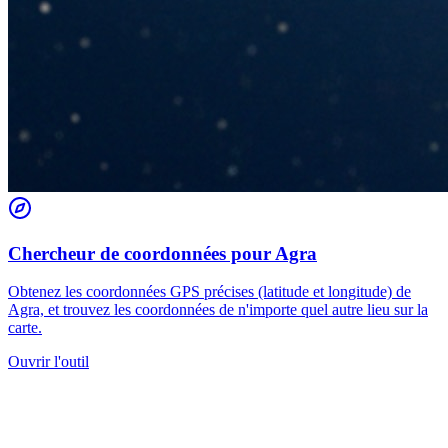
Chercheur de coordonnées pour Agra
Obtenez les coordonnées GPS précises (latitude et longitude) de
Agra, et trouvez les coordonnées de n'importe quel autre lieu sur la
carte.
Ouvrir l'outil