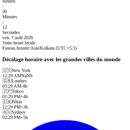
Heures
:
30
Minutes
:
14
Secondes
ven. 7 août 2026
Votre heure locale
Fuseau horaire
:
Asia/Kolkata
(UTC
+
5.5
)
Décalage horaire avec les grandes villes du monde
🇺🇸
New York
12:29 AM
NaNh
🇬🇧
Londres
05:29 AM
-4h
🇯🇵
Tokyo
01:29 PM
+4h
🇨🇳
Pékin
12:29 PM
+3h
🇦🇺
Sydney
02:29 PM
+5h