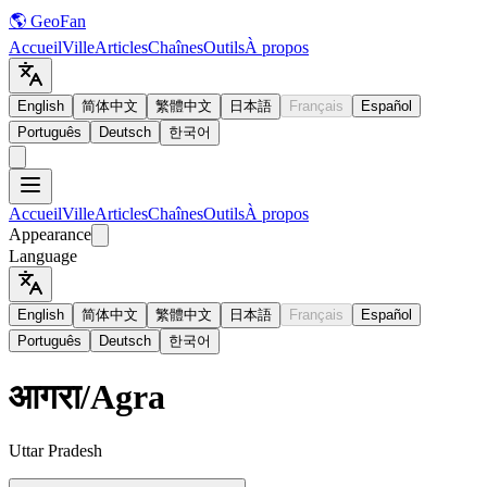
🌎 GeoFan
Accueil
Ville
Articles
Chaînes
Outils
À propos
English
简体中文
繁體中文
日本語
Français
Español
Português
Deutsch
한국어
Accueil
Ville
Articles
Chaînes
Outils
À propos
Appearance
Language
English
简体中文
繁體中文
日本語
Français
Español
Português
Deutsch
한국어
आगरा
/
Agra
Uttar Pradesh