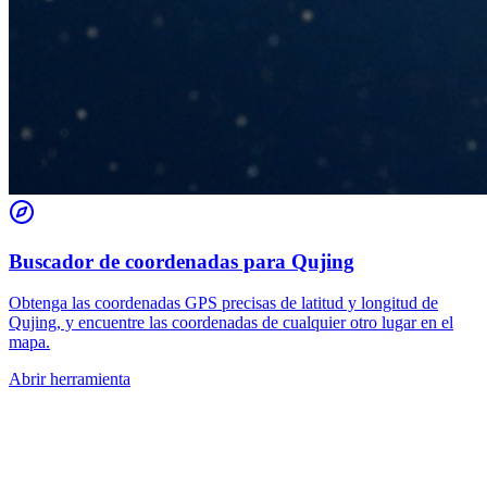
Buscador de coordenadas para Qujing
Obtenga las coordenadas GPS precisas de latitud y longitud de
Qujing, y encuentre las coordenadas de cualquier otro lugar en el
mapa.
Abrir herramienta