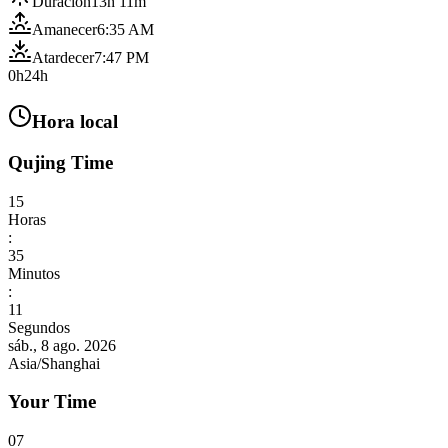
Duración
13h 11m
Amanecer
6:35 AM
Atardecer
7:47 PM
0h
24h
Hora local
Qujing Time
15
Horas
:
35
Minutos
:
13
Segundos
sáb., 8 ago. 2026
Asia/Shanghai
Your Time
07