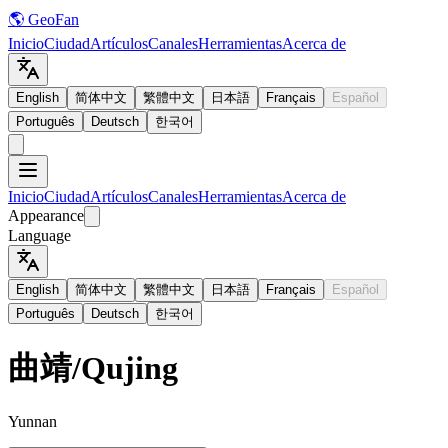
🌎 GeoFan
Inicio
Ciudad
Artículos
Canales
Herramientas
Acerca de
English
简体中文
繁體中文
日本語
Français
Español
Português
Deutsch
한국어
Inicio
Ciudad
Artículos
Canales
Herramientas
Acerca de
Appearance
Language
English
简体中文
繁體中文
日本語
Français
Español
Português
Deutsch
한국어
曲靖
/
Qujing
Yunnan