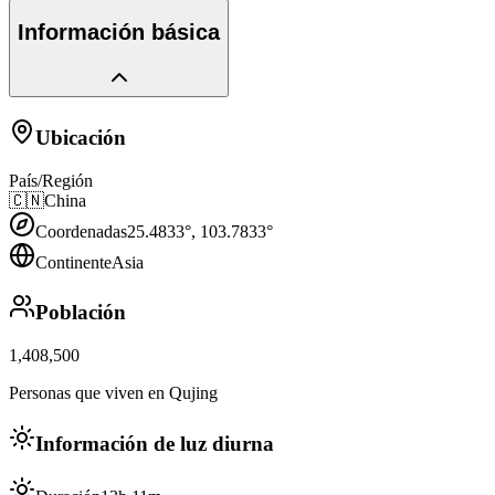
Información básica
Ubicación
País/Región
🇨🇳
China
Coordenadas
25.4833
°,
103.7833
°
Continente
Asia
Población
1,408,500
Personas que viven en Qujing
Información de luz diurna