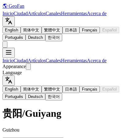
🌎 GeoFan
Inicio
Ciudad
Artículos
Canales
Herramientas
Acerca de
English
简体中文
繁體中文
日本語
Français
Español
Português
Deutsch
한국어
Inicio
Ciudad
Artículos
Canales
Herramientas
Acerca de
Appearance
Language
English
简体中文
繁體中文
日本語
Français
Español
Português
Deutsch
한국어
贵阳
/
Guiyang
Guizhou