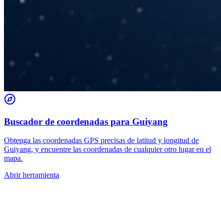
Buscador de coordenadas para Guiyang
Obtenga las coordenadas GPS precisas de latitud y longitud de
Guiyang, y encuentre las coordenadas de cualquier otro lugar en el
mapa.
Abrir herramienta