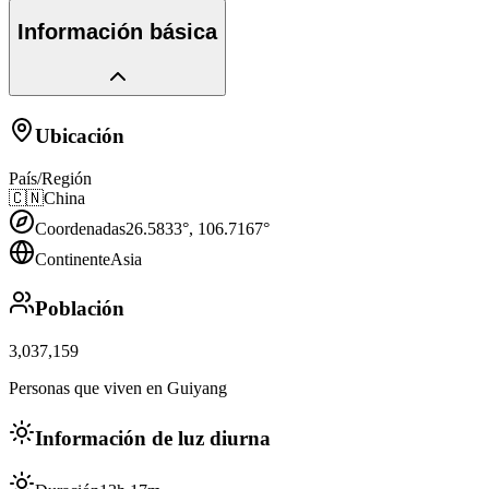
Información básica
Ubicación
País/Región
🇨🇳
China
Coordenadas
26.5833
°,
106.7167
°
Continente
Asia
Población
3,037,159
Personas que viven en Guiyang
Información de luz diurna