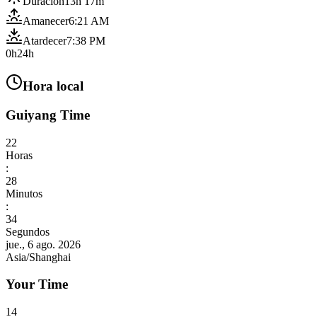
Duración
13h 17m
Amanecer
6:21 AM
Atardecer
7:38 PM
0h
24h
Hora local
Guiyang Time
22
Horas
:
28
Minutos
:
36
Segundos
jue., 6 ago. 2026
Asia/Shanghai
Your Time
14