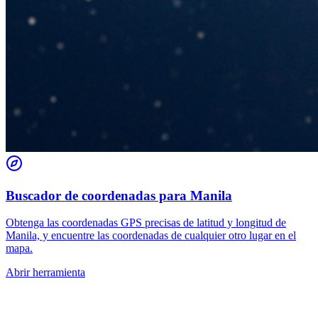
Buscador de coordenadas para Manila
Obtenga las coordenadas GPS precisas de latitud y longitud de
Manila, y encuentre las coordenadas de cualquier otro lugar en el
mapa.
Abrir herramienta