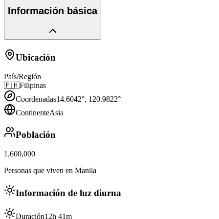
Información básica
Ubicación
País/Región
🇵🇭
Filipinas
Coordenadas
14.6042
°,
120.9822
°
Continente
Asia
Población
1,600,000
Personas que viven en Manila
Información de luz diurna
Duración
12h 41m