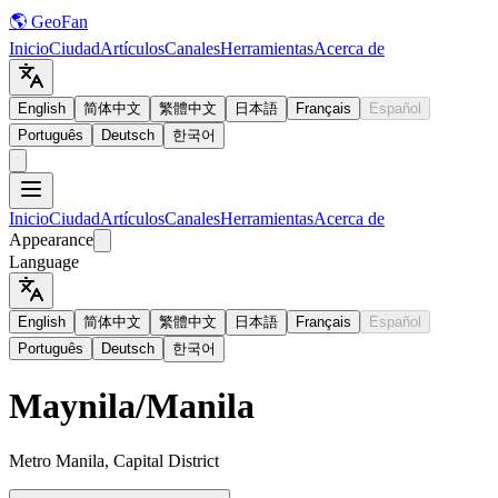
🌎 GeoFan
Inicio
Ciudad
Artículos
Canales
Herramientas
Acerca de
English
简体中文
繁體中文
日本語
Français
Español
Português
Deutsch
한국어
Inicio
Ciudad
Artículos
Canales
Herramientas
Acerca de
Appearance
Language
English
简体中文
繁體中文
日本語
Français
Español
Português
Deutsch
한국어
Maynila
/
Manila
Metro Manila, Capital District