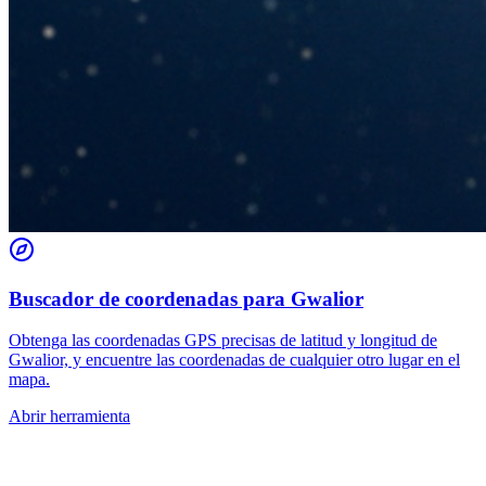
Buscador de coordenadas para Gwalior
Obtenga las coordenadas GPS precisas de latitud y longitud de
Gwalior, y encuentre las coordenadas de cualquier otro lugar en el
mapa.
Abrir herramienta