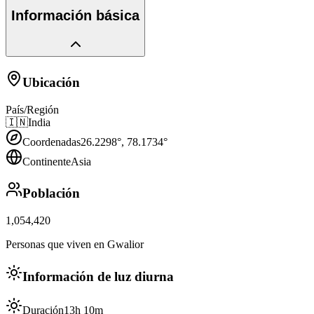
Información básica
Ubicación
País/Región
🇮🇳
India
Coordenadas
26.2298
°,
78.1734
°
Continente
Asia
Población
1,054,420
Personas que viven en Gwalior
Información de luz diurna
Duración
13h 10m