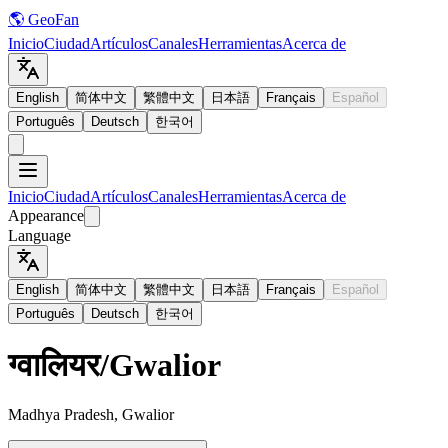
🌎 GeoFan
Inicio
Ciudad
Artículos
Canales
Herramientas
Acerca de
English
简体中文
繁體中文
日本語
Français
Español
Português
Deutsch
한국어
Inicio
Ciudad
Artículos
Canales
Herramientas
Acerca de
Appearance
Language
English
简体中文
繁體中文
日本語
Français
Español
Português
Deutsch
한국어
ग्वालियर
/
Gwalior
Madhya Pradesh, Gwalior