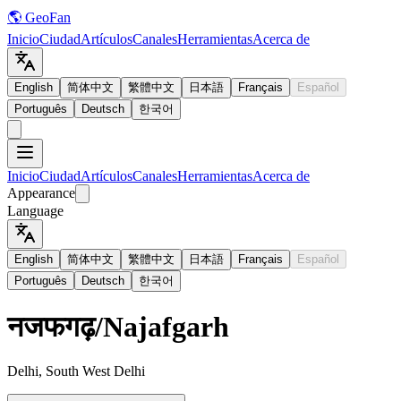
🌎 GeoFan
Inicio
Ciudad
Artículos
Canales
Herramientas
Acerca de
English
简体中文
繁體中文
日本語
Français
Español
Português
Deutsch
한국어
Inicio
Ciudad
Artículos
Canales
Herramientas
Acerca de
Appearance
Language
English
简体中文
繁體中文
日本語
Français
Español
Português
Deutsch
한국어
नजफगढ़
/
Najafgarh
Delhi, South West Delhi