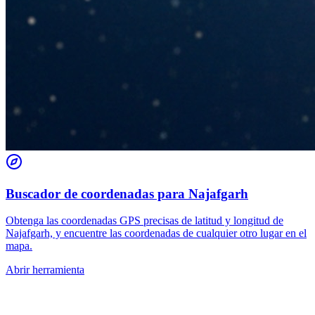
Buscador de coordenadas para Najafgarh
Obtenga las coordenadas GPS precisas de latitud y longitud de
Najafgarh, y encuentre las coordenadas de cualquier otro lugar en el
mapa.
Abrir herramienta