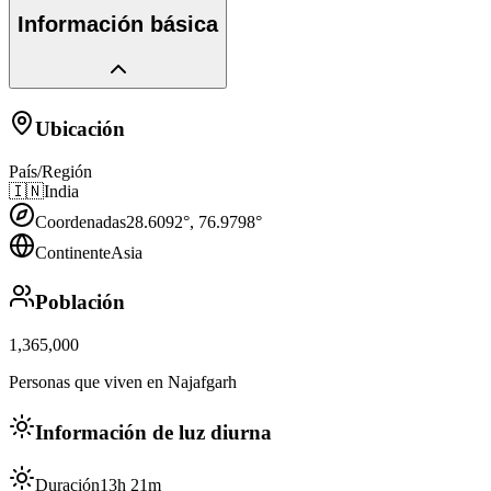
Información básica
Ubicación
País/Región
🇮🇳
India
Coordenadas
28.6092
°,
76.9798
°
Continente
Asia
Población
1,365,000
Personas que viven en Najafgarh
Información de luz diurna
Duración
13h 21m