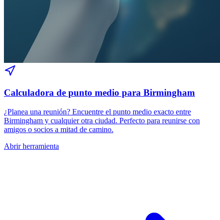
Calculadora de punto medio para Birmingham
¿Planea una reunión? Encuentre el punto medio exacto entre
Birmingham y cualquier otra ciudad. Perfecto para reunirse con
amigos o socios a mitad de camino.
Abrir herramienta