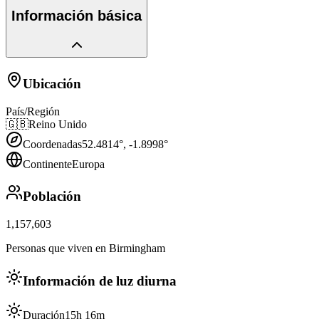
Información básica
Ubicación
País/Región
🇬🇧
Reino Unido
Coordenadas
52.4814
°,
-1.8998
°
Continente
Europa
Población
1,157,603
Personas que viven en Birmingham
Información de luz diurna
Duración
15h 16m