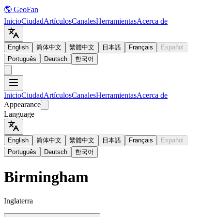
🌎 GeoFan
Inicio
Ciudad
Artículos
Canales
Herramientas
Acerca de
English
简体中文
繁體中文
日本語
Français
Español
Português
Deutsch
한국어
Inicio
Ciudad
Artículos
Canales
Herramientas
Acerca de
Appearance
Language
English
简体中文
繁體中文
日本語
Français
Español
Português
Deutsch
한국어
Birmingham
Inglaterra