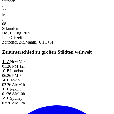
Stunden
:
27
Minuten
:
10
Sekunden
Do., 6. Aug. 2026
Ihre Ortszeit
Zeitzone
:
Asia/Manila
(UTC
+
8
)
Zeitunterschied zu großen Städten weltweit
🇺🇸
New York
01:26 PM
-12h
🇬🇧
London
06:26 PM
-7h
🇯🇵
Tokio
02:26 AM
+1h
🇨🇳
Peking
01:26 AM
+0h
🇦🇺
Sydney
03:26 AM
+2h