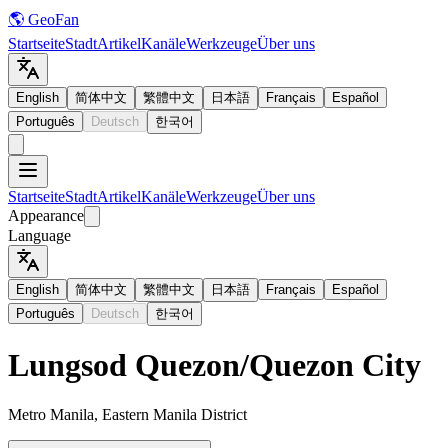
🌎 GeoFan
Startseite
Stadt
Artikel
Kanäle
Werkzeuge
Über uns
English
简体中文
繁體中文
日本語
Français
Español
Português
Deutsch
한국어
Startseite
Stadt
Artikel
Kanäle
Werkzeuge
Über uns
Appearance
Language
English
简体中文
繁體中文
日本語
Français
Español
Português
Deutsch
한국어
Lungsod Quezon
/
Quezon City
Metro Manila, Eastern Manila District