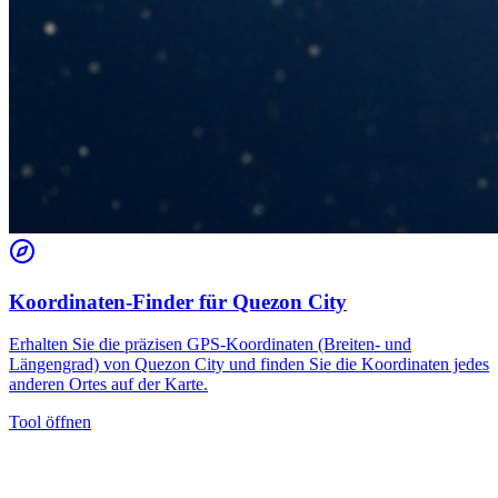
Koordinaten-Finder für Quezon City
Erhalten Sie die präzisen GPS-Koordinaten (Breiten- und
Längengrad) von Quezon City und finden Sie die Koordinaten jedes
anderen Ortes auf der Karte.
Tool öffnen