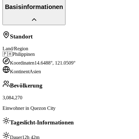
Basisinformationen
Standort
Land/Region
🇵🇭
Philippinen
Koordinaten
14.6488
°,
121.0509
°
Kontinent
Asien
Bevölkerung
3,084,270
Einwohner in Quezon City
Tageslicht-Informationen
Dauer
12h 42m