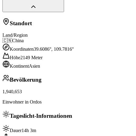
Standort
Land/Region
🇨🇳
China
Koordinaten
39.6086
°,
109.7816
°
Höhe
2149
Meter
Kontinent
Asien
Bevölkerung
1,940,653
Einwohner in Ordos
Tageslicht-Informationen
Dauer
14h 3m