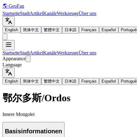
🌎 GeoFan
Startseite
Stadt
Artikel
Kanäle
Werkzeuge
Über uns
English
简体中文
繁體中文
日本語
Français
Español
Portuguê
Startseite
Stadt
Artikel
Kanäle
Werkzeuge
Über uns
Appearance
Language
English
简体中文
繁體中文
日本語
Français
Español
Portuguê
鄂尔多斯
/
Ordos
Innere Mongolei
Basisinformationen