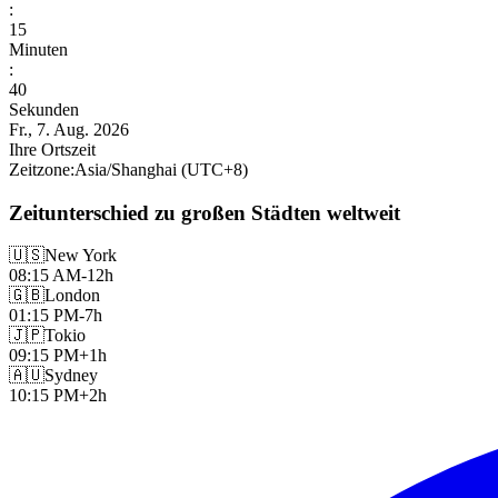
:
15
Minuten
:
41
Sekunden
Fr., 7. Aug. 2026
Ihre Ortszeit
Zeitzone
:
Asia/Shanghai
(UTC
+
8
)
Zeitunterschied zu großen Städten weltweit
🇺🇸
New York
08:15 AM
-12h
🇬🇧
London
01:15 PM
-7h
🇯🇵
Tokio
09:15 PM
+1h
🇦🇺
Sydney
10:15 PM
+2h