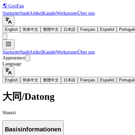
🌎 GeoFan
Startseite
Stadt
Artikel
Kanäle
Werkzeuge
Über uns
English
简体中文
繁體中文
日本語
Français
Español
Portuguê
Startseite
Stadt
Artikel
Kanäle
Werkzeuge
Über uns
Appearance
Language
English
简体中文
繁體中文
日本語
Français
Español
Portuguê
大同
/
Datong
Shanxi
Basisinformationen