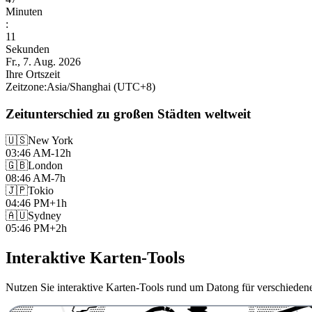
Minuten
:
12
Sekunden
Fr., 7. Aug. 2026
Ihre Ortszeit
Zeitzone
:
Asia/Shanghai
(UTC
+
8
)
Zeitunterschied zu großen Städten weltweit
🇺🇸
New York
03:46 AM
-12h
🇬🇧
London
08:46 AM
-7h
🇯🇵
Tokio
04:46 PM
+1h
🇦🇺
Sydney
05:46 PM
+2h
Interaktive Karten-Tools
Nutzen Sie interaktive Karten-Tools rund um Datong für verschieden