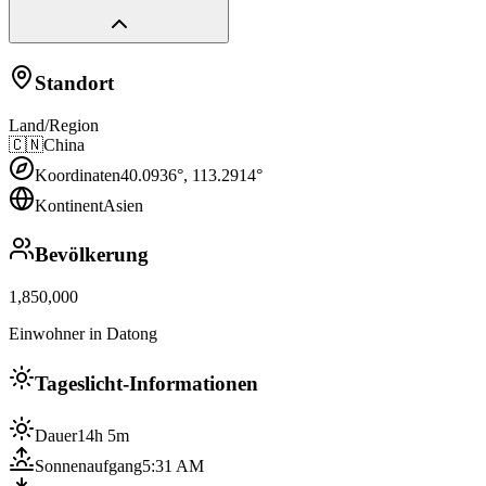
Standort
Land/Region
🇨🇳
China
Koordinaten
40.0936
°,
113.2914
°
Kontinent
Asien
Bevölkerung
1,850,000
Einwohner in Datong
Tageslicht-Informationen
Dauer
14h 5m
Sonnenaufgang
5:31 AM