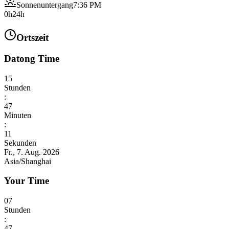
Sonnenuntergang
7:36 PM
0h
24h
Ortszeit
Datong Time
15
Stunden
:
47
Minuten
:
12
Sekunden
Fr., 7. Aug. 2026
Asia/Shanghai
Your Time
07
Stunden
:
47