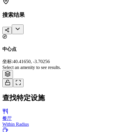
搜索结果
中心点
坐标
:
40.41650, -3.70256
Tiles © Esri — Source: Esri, i-cubed, USDA, USGS, AEX, GeoEye,
Select an amenity to see results.
Getmapping, Aerogrid, IGN, IGP, and the GIS User Community
查找特定设施
餐厅
Within Radius