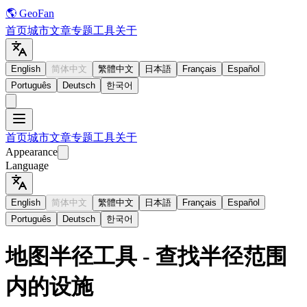
🌎 GeoFan
首页
城市
文章
专题
工具
关于
English
简体中文
繁體中文
日本語
Français
Español
Português
Deutsch
한국어
首页
城市
文章
专题
工具
关于
Appearance
Language
English
简体中文
繁體中文
日本語
Français
Español
Português
Deutsch
한국어
地图半径工具 - 查找半径范围
内的设施