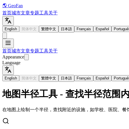
🌎 GeoFan
首页
城市
文章
专题
工具
关于
English
简体中文
繁體中文
日本語
Français
Español
Portuguê
首页
城市
文章
专题
工具
关于
Appearance
Language
English
简体中文
繁體中文
日本語
Français
Español
Portuguê
地图半径工具 - 查找半径范围
在地图上绘制一个半径，查找附近的设施，如学校、医院、餐