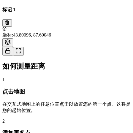
标记 1
Tiles © Esri — Source: Esri, i-cubed, USDA, USGS, AEX, GeoEye,
坐标
:
43.80096, 87.60046
Getmapping, Aerogrid, IGN, IGP, UPR-EGP, and the GIS User Community
1
如何测量距离
1
点击地图
在交互式地图上的任意位置点击以放置您的第一个点。这将是
您的起始位置。
2
添加更多点