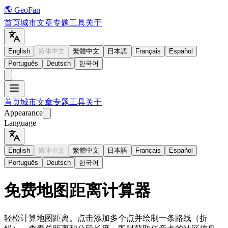
🌎 GeoFan
首页
城市
文章
专题
工具
关于
English
简体中文
繁體中文
日本語
Français
Español
Português
Deutsch
한국어
首页
城市
文章
专题
工具
关于
Appearance
Language
English
简体中文
繁體中文
日本語
Français
Español
Português
Deutsch
한국어
免费地图距离计算器
轻松计算地图距离。点击添加多个点并绘制一条路线（折