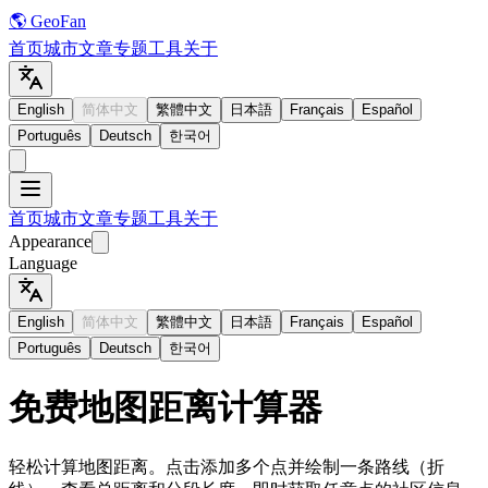
🌎 GeoFan
首页
城市
文章
专题
工具
关于
English
简体中文
繁體中文
日本語
Français
Español
Português
Deutsch
한국어
首页
城市
文章
专题
工具
关于
Appearance
Language
English
简体中文
繁體中文
日本語
Français
Español
Português
Deutsch
한국어
免费地图距离计算器
轻松计算地图距离。点击添加多个点并绘制一条路线（折