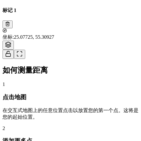
标记 1
Tiles © Esri — Source: Esri, i-cubed, USDA, USGS, AEX, GeoEye,
坐标
:
25.07725, 55.30927
Getmapping, Aerogrid, IGN, IGP, UPR-EGP, and the GIS User Community
1
如何测量距离
1
点击地图
在交互式地图上的任意位置点击以放置您的第一个点。这将是
您的起始位置。
2
添加更多点