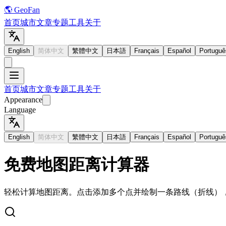
🌎 GeoFan
首页
城市
文章
专题
工具
关于
English
简体中文
繁體中文
日本語
Français
Español
Portuguê
首页
城市
文章
专题
工具
关于
Appearance
Language
English
简体中文
繁體中文
日本語
Français
Español
Portuguê
免费地图距离计算器
轻松计算地图距离。点击添加多个点并绘制一条路线（折线）