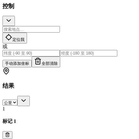
控制
定位我
或
手动添加坐标
全部清除
结果
1
标记 1