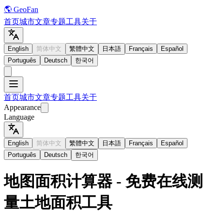
🌎 GeoFan
首页
城市
文章
专题
工具
关于
English
简体中文
繁體中文
日本語
Français
Español
Português
Deutsch
한국어
首页
城市
文章
专题
工具
关于
Appearance
Language
English
简体中文
繁體中文
日本語
Français
Español
Português
Deutsch
한국어
地图面积计算器 - 免费在线测
量土地面积工具