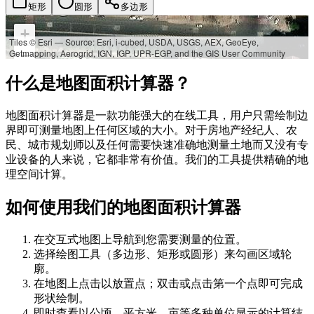
矩形
圆形
多边形
+
Tiles © Esri — Source: Esri, i-cubed, USDA, USGS, AEX, GeoEye,
Getmapping, Aerogrid, IGN, IGP, UPR-EGP, and the GIS User Community
−
什么是地图面积计算器？
地图面积计算器是一款功能强大的在线工具，用户只需绘制边
界即可测量地图上任何区域的大小。对于房地产经纪人、农
民、城市规划师以及任何需要快速准确地测量土地而又没有专
业设备的人来说，它都非常有价值。我们的工具提供精确的地
理空间计算。
如何使用我们的地图面积计算器
在交互式地图上导航到您需要测量的位置。
选择绘图工具（多边形、矩形或圆形）来勾画区域轮
廓。
在地图上点击以放置点；双击或点击第一个点即可完成
形状绘制。
即时查看以公顷、平方米、亩等多种单位显示的计算结