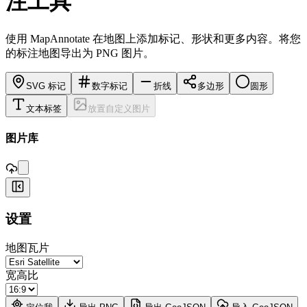
注工具
使用 MapAnnotate 在地图上添加标记、形状和更多内容。将您
的标注地图导出为 PNG 图片。
SVG 标记
数字标记
折线
多边形
圆形
文本标签
放置自定义图片
,
图片库
+
设置
−
地图瓦片
宽高比