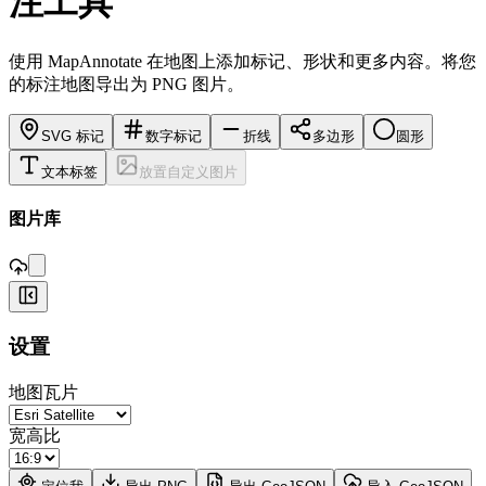
注工具
使用 MapAnnotate 在地图上添加标记、形状和更多内容。将您
的标注地图导出为 PNG 图片。
SVG 标记
数字标记
折线
多边形
圆形
文本标签
放置自定义图片
,
图片库
+
设置
−
地图瓦片
宽高比