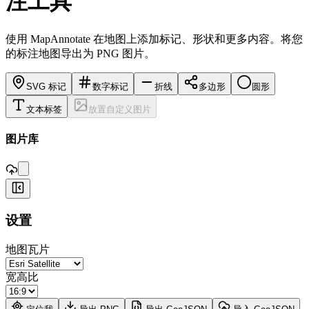
注工具
使用 MapAnnotate 在地图上添加标记、形状和更多内容。将您
的标注地图导出为 PNG 图片。
SVG 标记
数字标记
折线
多边形
圆形
文本标签
放置自定义图片
,
图片库
+
设置
−
地图瓦片
宽高比