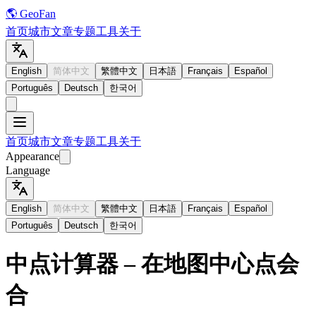
🌎 GeoFan
首页
城市
文章
专题
工具
关于
English
简体中文
繁體中文
日本語
Français
Español
Português
Deutsch
한국어
首页
城市
文章
专题
工具
关于
Appearance
Language
English
简体中文
繁體中文
日本語
Français
Español
Português
Deutsch
한국어
中点计算器 – 在地图中心点会
合