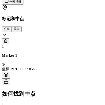
全部清除
标记和中点
公里
英里
1
Marker 1
Tiles © Esri — Source: Esri, i-cubed, USDA, USGS, AEX, GeoEye,
坐标
:
39.9199, 32.8543
Getmapping, Aerogrid, IGN, IGP, UPR-EGP, and the GIS User Community
如何找到中点
1