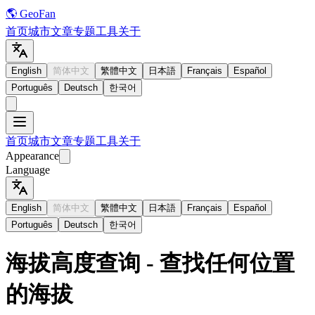
🌎 GeoFan
首页
城市
文章
专题
工具
关于
English
简体中文
繁體中文
日本語
Français
Español
Português
Deutsch
한국어
首页
城市
文章
专题
工具
关于
Appearance
Language
English
简体中文
繁體中文
日本語
Français
Español
Português
Deutsch
한국어
海拔高度查询 - 查找任何位置
的海拔