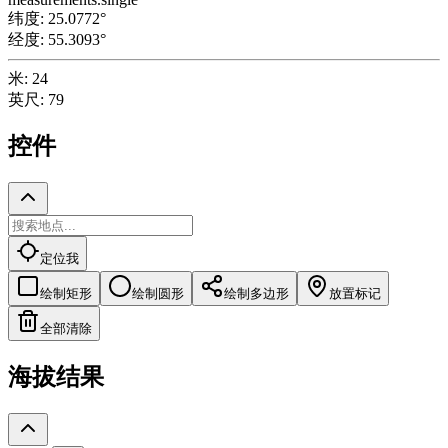
纬度
:
25.0772
°
经度
:
55.3093
°
米
:
24
英尺
:
79
控件
定位我
绘制矩形
绘制圆形
绘制多边形
放置标记
全部清除
海拔结果