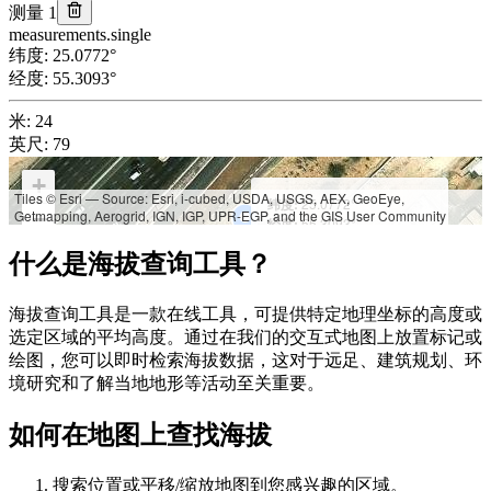
测量 1
measurements.single
纬度
:
25.0772
°
经度
:
55.3093
°
米
:
24
英尺
:
79
+
Tiles © Esri — Source: Esri, i-cubed, USDA, USGS, AEX, GeoEye,
纬度:
25.0772°
Getmapping, Aerogrid, IGN, IGP, UPR-EGP, and the GIS User Community
−
经度:
55.3093°
海拔:
什么是海拔查询工具？
米: 24
英尺: 79
海拔查询工具是一款在线工具，可提供特定地理坐标的高度或
选定区域的平均高度。通过在我们的交互式地图上放置标记或
绘图，您可以即时检索海拔数据，这对于远足、建筑规划、环
境研究和了解当地地形等活动至关重要。
如何在地图上查找海拔
搜索位置或平移/缩放地图到您感兴趣的区域。