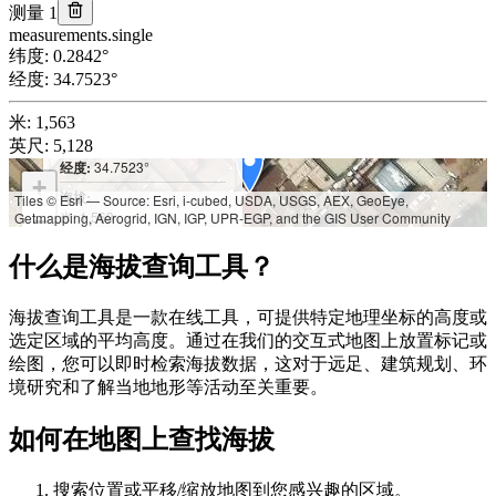
测量 1
measurements.single
纬度
:
0.2842
°
经度
:
34.7523
°
米
:
1,563
英尺
:
5,128
纬度:
0.2842°
经度:
34.7523°
+
海拔:
Tiles © Esri — Source: Esri, i-cubed, USDA, USGS, AEX, GeoEye,
米: 1,563
Getmapping, Aerogrid, IGN, IGP, UPR-EGP, and the GIS User Community
−
英尺: 5,128
什么是海拔查询工具？
海拔查询工具是一款在线工具，可提供特定地理坐标的高度或
选定区域的平均高度。通过在我们的交互式地图上放置标记或
绘图，您可以即时检索海拔数据，这对于远足、建筑规划、环
境研究和了解当地地形等活动至关重要。
如何在地图上查找海拔
搜索位置或平移/缩放地图到您感兴趣的区域。