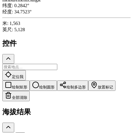
纬度
:
0.2842
°
经度
:
34.7523
°
米
:
1,563
英尺
:
5,128
控件
定位我
绘制矩形
绘制圆形
绘制多边形
放置标记
全部清除
海拔结果