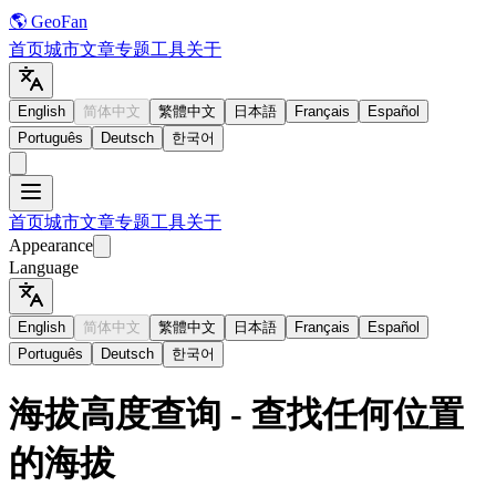
🌎 GeoFan
首页
城市
文章
专题
工具
关于
English
简体中文
繁體中文
日本語
Français
Español
Português
Deutsch
한국어
首页
城市
文章
专题
工具
关于
Appearance
Language
English
简体中文
繁體中文
日本語
Français
Español
Português
Deutsch
한국어
海拔高度查询 - 查找任何位置
的海拔