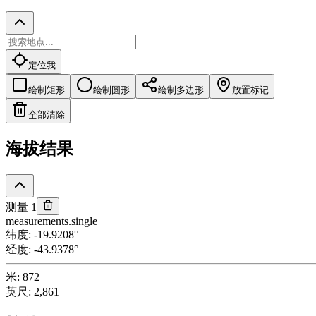
定位我
绘制矩形
绘制圆形
绘制多边形
放置标记
全部清除
海拔结果
测量 1
measurements.single
纬度
:
-19.9208
°
经度
:
-43.9378
°
米
:
872
英尺
:
2,861