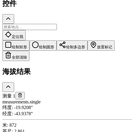
控件
定位我
绘制矩形
绘制圆形
绘制多边形
放置标记
全部清除
海拔结果
测量 1
measurements.single
纬度
:
-19.9208
°
经度
:
-43.9378
°
米
:
872
英尺
:
2,861