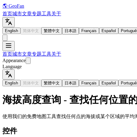
🌎 GeoFan
首页
城市
文章
专题
工具
关于
English
简体中文
繁體中文
日本語
Français
Español
Portuguê
首页
城市
文章
专题
工具
关于
Appearance
Language
English
简体中文
繁體中文
日本語
Français
Español
Portuguê
海拔高度查询 - 查找任何位置
使用我们的免费地图工具查找任何点的海拔或某个区域的平均
控件