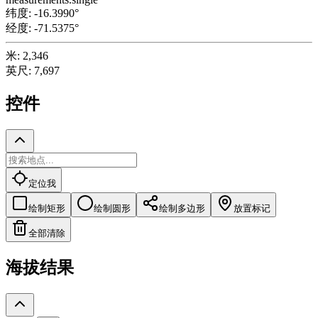
纬度
:
-16.3990
°
经度
:
-71.5375
°
米
:
2,346
英尺
:
7,697
控件
定位我
绘制矩形
绘制圆形
绘制多边形
放置标记
全部清除
海拔结果