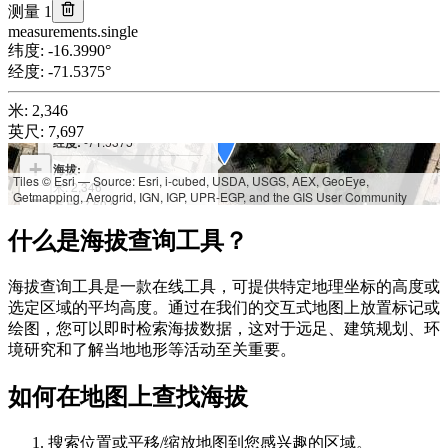
测量 1
measurements.single
纬度
:
-16.3990
°
经度
:
-71.5375
°
米
:
2,346
纬度:
-16.3990°
英尺
:
7,697
经度:
-71.5375°
+
海拔:
Tiles © Esri — Source: Esri, i-cubed, USDA, USGS, AEX, GeoEye,
米: 2,346
Getmapping, Aerogrid, IGN, IGP, UPR-EGP, and the GIS User Community
−
英尺: 7,697
什么是海拔查询工具？
海拔查询工具是一款在线工具，可提供特定地理坐标的高度或
选定区域的平均高度。通过在我们的交互式地图上放置标记或
绘图，您可以即时检索海拔数据，这对于远足、建筑规划、环
境研究和了解当地地形等活动至关重要。
如何在地图上查找海拔
搜索位置或平移/缩放地图到您感兴趣的区域。