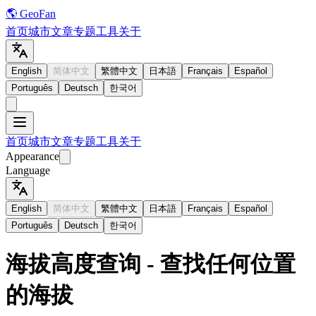
🌎 GeoFan
首页
城市
文章
专题
工具
关于
English
简体中文
繁體中文
日本語
Français
Español
Português
Deutsch
한국어
首页
城市
文章
专题
工具
关于
Appearance
Language
English
简体中文
繁體中文
日本語
Français
Español
Português
Deutsch
한국어
海拔高度查询 - 查找任何位置
的海拔