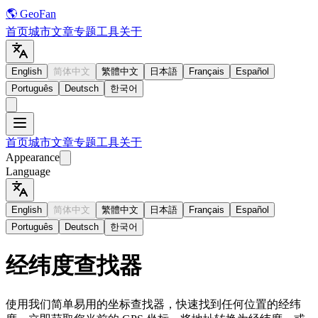
🌎 GeoFan
首页
城市
文章
专题
工具
关于
English
简体中文
繁體中文
日本語
Français
Español
Português
Deutsch
한국어
首页
城市
文章
专题
工具
关于
Appearance
Language
English
简体中文
繁體中文
日本語
Français
Español
Português
Deutsch
한국어
经纬度查找器
使用我们简单易用的坐标查找器，快速找到任何位置的经纬