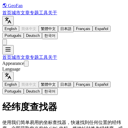
🌎 GeoFan
首页
城市
文章
专题
工具
关于
English
简体中文
繁體中文
日本語
Français
Español
Português
Deutsch
한국어
首页
城市
文章
专题
工具
关于
Appearance
Language
English
简体中文
繁體中文
日本語
Français
Español
Português
Deutsch
한국어
经纬度查找器
使用我们简单易用的坐标查找器，快速找到任何位置的经纬