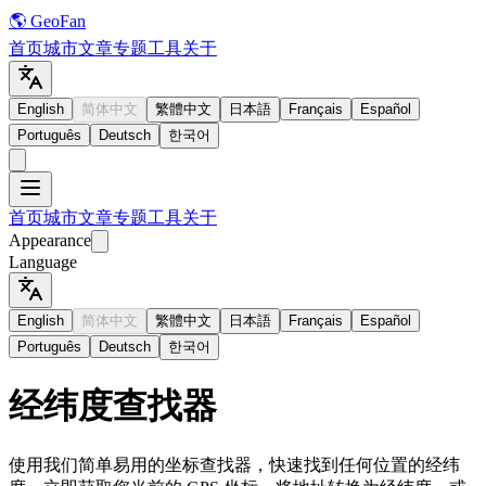
🌎 GeoFan
首页
城市
文章
专题
工具
关于
English
简体中文
繁體中文
日本語
Français
Español
Português
Deutsch
한국어
首页
城市
文章
专题
工具
关于
Appearance
Language
English
简体中文
繁體中文
日本語
Français
Español
Português
Deutsch
한국어
经纬度查找器
使用我们简单易用的坐标查找器，快速找到任何位置的经纬