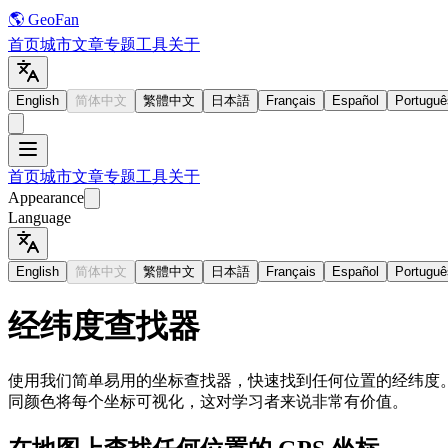
🌎 GeoFan
首页
城市
文章
专题
工具
关于
English
简体中文
繁體中文
日本語
Français
Español
Portuguê
首页
城市
文章
专题
工具
关于
Appearance
Language
English
简体中文
繁體中文
日本語
Français
Español
Portuguê
经纬度查找器
使用我们简单易用的坐标查找器，快速找到任何位置的经纬度。立
同颜色将每个坐标可视化，这对学习者来说非常有价值。