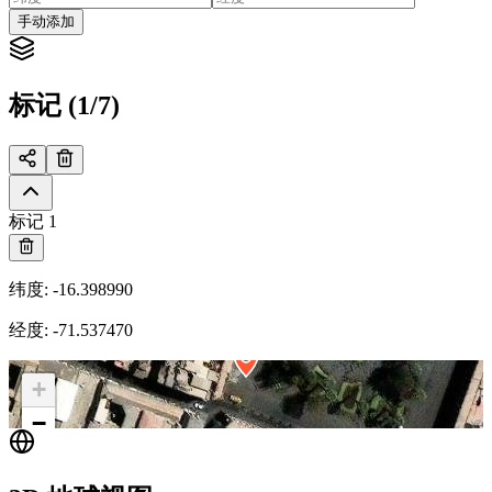
手动添加
标记 (1/7)
标记 1
纬度
:
-16.398990
经度
:
-71.537470
+
−