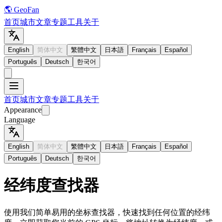
🌎 GeoFan
首页
城市
文章
专题
工具
关于
English
简体中文
繁體中文
日本語
Français
Español
Português
Deutsch
한국어
首页
城市
文章
专题
工具
关于
Appearance
Language
English
简体中文
繁體中文
日本語
Français
Español
Português
Deutsch
한국어
经纬度查找器
使用我们简单易用的坐标查找器，快速找到任何位置的经纬