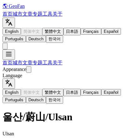
🌎 GeoFan
首页
城市
文章
专题
工具
关于
English
简体中文
繁體中文
日本語
Français
Español
Português
Deutsch
한국어
首页
城市
文章
专题
工具
关于
Appearance
Language
English
简体中文
繁體中文
日本語
Français
Español
Português
Deutsch
한국어
울산
/
蔚山
/
Ulsan
Ulsan