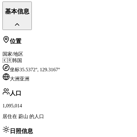
基本信息
位置
国家/地区
🇰🇷
韩国
坐标
35.5372
°,
129.3167
°
大洲
亚洲
人口
1,095,014
居住在 蔚山 的人口
日照信息