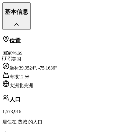
基本信息
位置
国家/地区
🇺🇸
美国
坐标
39.9524
°,
-75.1636
°
海拔
12
米
大洲
北美洲
人口
1,573,916
居住在 费城 的人口