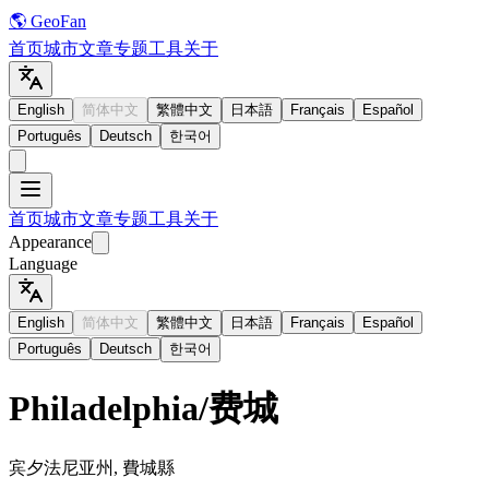
🌎 GeoFan
首页
城市
文章
专题
工具
关于
English
简体中文
繁體中文
日本語
Français
Español
Português
Deutsch
한국어
首页
城市
文章
专题
工具
关于
Appearance
Language
English
简体中文
繁體中文
日本語
Français
Español
Português
Deutsch
한국어
Philadelphia
/
费城
宾夕法尼亚州, 費城縣