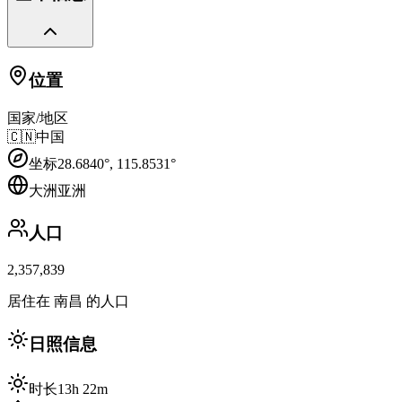
位置
国家/地区
🇨🇳
中国
坐标
28.6840
°,
115.8531
°
大洲
亚洲
人口
2,357,839
居住在 南昌 的人口
日照信息
时长
13h 22m