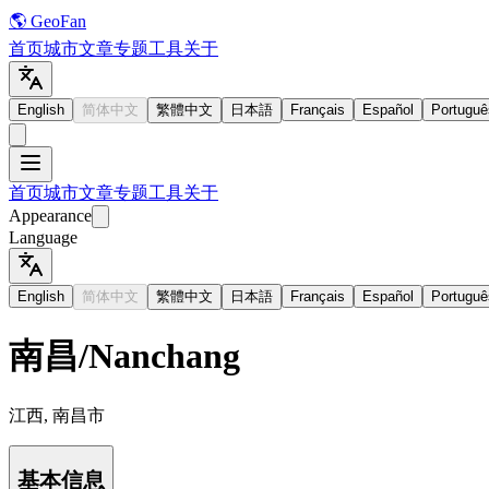
🌎 GeoFan
首页
城市
文章
专题
工具
关于
English
简体中文
繁體中文
日本語
Français
Español
Portuguê
首页
城市
文章
专题
工具
关于
Appearance
Language
English
简体中文
繁體中文
日本語
Français
Español
Portuguê
南昌
/
Nanchang
江西, 南昌市
基本信息