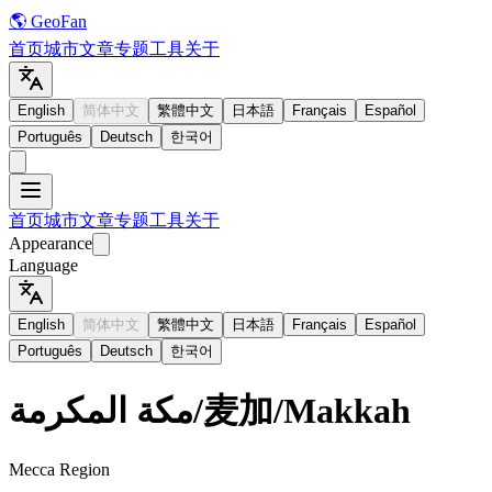
🌎 GeoFan
首页
城市
文章
专题
工具
关于
English
简体中文
繁體中文
日本語
Français
Español
Português
Deutsch
한국어
首页
城市
文章
专题
工具
关于
Appearance
Language
English
简体中文
繁體中文
日本語
Français
Español
Português
Deutsch
한국어
مكة المكرمة
/
麦加
/
Makkah
Mecca Region