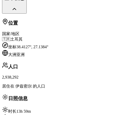
位置
国家/地区
🇹🇷
土耳其
坐标
38.4127
°,
27.1384
°
大洲
亚洲
人口
2,938,292
居住在 伊兹密尔 的人口
日照信息
时长
13h 59m