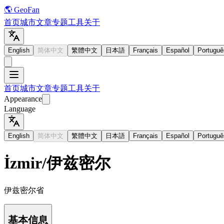
🌎 GeoFan
首页
城市
文章
专题
工具
关于
English
简体中文
繁體中文
日本語
Français
Español
Portuguê
首页
城市
文章
专题
工具
关于
Appearance
Language
English
简体中文
繁體中文
日本語
Français
Español
Portuguê
İzmir
/
伊兹密尔
伊兹密尔省
基本信息