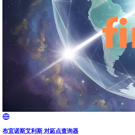
布宜诺斯艾利斯 对跖点查询器