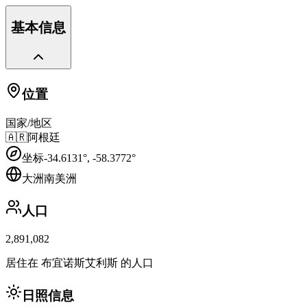
基本信息
位置
国家/地区
🇦🇷
阿根廷
坐标
-34.6131
°,
-58.3772
°
大洲
南美洲
人口
2,891,082
居住在 布宜诺斯艾利斯 的人口
日照信息