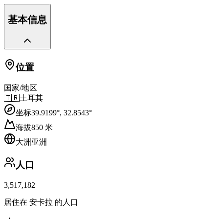
基本信息
位置
国家/地区
🇹🇷
土耳其
坐标
39.9199
°,
32.8543
°
海拔
850
米
大洲
亚洲
人口
3,517,182
居住在 安卡拉 的人口