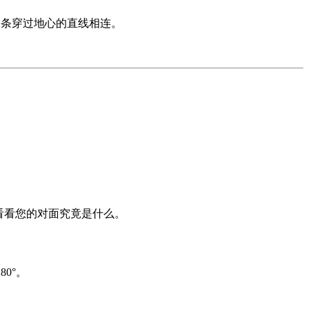
点由一条穿过地心的直线相连。
看看您的对面究竟是什么。
0°。