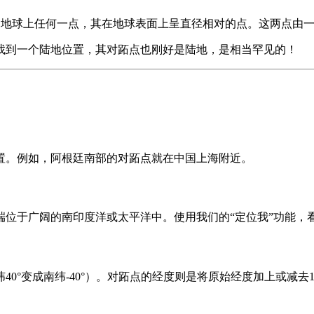
s“脚”）指的是地球上任何一点，其在地球表面上呈直径相对的点。这两
找到一个陆地位置，其对跖点也刚好是陆地，是相当罕见的！
置。例如，阿根廷南部的对跖点就在中国上海附近。
端位于广阔的南印度洋或太平洋中。使用我们的“定位我”功能，
°变成南纬-40°）。对跖点的经度则是将原始经度加上或减去18