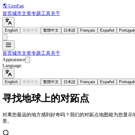
🌎 GeoFan
首页
城市
文章
专题
工具
关于
English
简体中文
繁體中文
日本語
Français
Español
Portuguê
首页
城市
文章
专题
工具
关于
Appearance
Language
English
简体中文
繁體中文
日本語
Français
Español
Portuguê
寻找地球上的对跖点
对离您最远的地方感到好奇吗？我们的对跖点地图能为您显示
里。