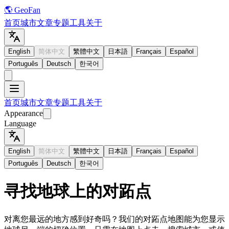
🌎 GeoFan
首页
城市
文章
专题
工具
关于
English
简体中文
繁體中文
日本語
Français
Español
Português
Deutsch
한국어
首页
城市
文章
专题
工具
关于
Appearance
Language
English
简体中文
繁體中文
日本語
Français
Español
Português
Deutsch
한국어
寻找地球上的对跖点
对离您最远的地方感到好奇吗？我们的对跖点地图能为您显示