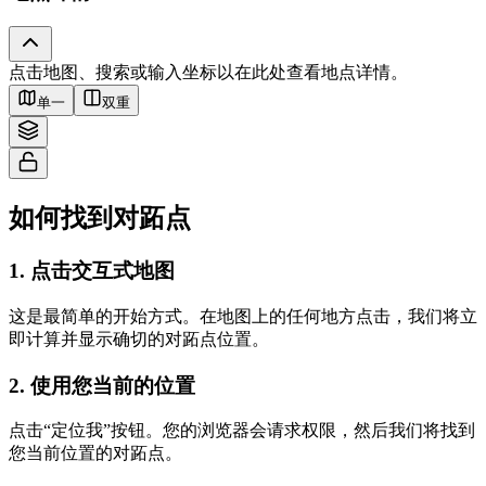
Tiles © Esri — Source: Esri, i-cubed, USDA, USGS, AEX, GeoEye,
点击地图、搜索或输入坐标以在此处查看地点详情。
Getmapping, Aerogrid, IGN, IGP, UPR-EGP, and the GIS User Community
单一
双重
如何找到对跖点
1
.
点击交互式地图
这是最简单的开始方式。在地图上的任何地方点击，我们将立
即计算并显示确切的对跖点位置。
2
.
使用您当前的位置
点击“定位我”按钮。您的浏览器会请求权限，然后我们将找到
您当前位置的对跖点。