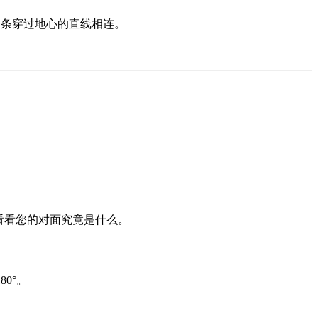
点由一条穿过地心的直线相连。
看看您的对面究竟是什么。
0°。