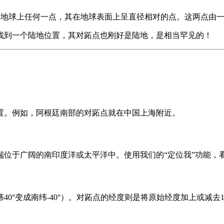
s“脚”）指的是地球上任何一点，其在地球表面上呈直径相对的点。这两
找到一个陆地位置，其对跖点也刚好是陆地，是相当罕见的！
置。例如，阿根廷南部的对跖点就在中国上海附近。
端位于广阔的南印度洋或太平洋中。使用我们的“定位我”功能，
°变成南纬-40°）。对跖点的经度则是将原始经度加上或减去18