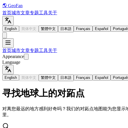
🌎 GeoFan
首页
城市
文章
专题
工具
关于
English
简体中文
繁體中文
日本語
Français
Español
Portuguê
首页
城市
文章
专题
工具
关于
Appearance
Language
English
简体中文
繁體中文
日本語
Français
Español
Portuguê
寻找地球上的对跖点
对离您最远的地方感到好奇吗？我们的对跖点地图能为您显示
里。